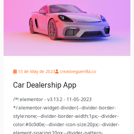
15 de May de 2023
creativeguerrilla.co
Car Dealership App
/*! elementor - v3.13.2 - 11-05-2023
*/.elementor-widget-divider{--divider-border-
style:none;--divider-border-width:1px;--divider-
color:#0c0d0e;--divider-icon-size:20px;--divider-
element-spacing:10px;--divider-pattern-